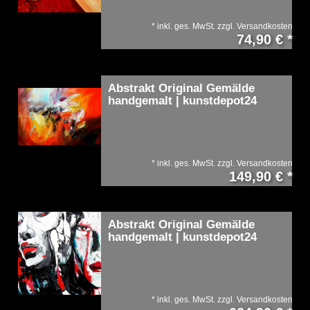
*
inkl. ges. MwSt.
zzgl.
Versandkosten
74,90 € *
Abstrakt Original Gemälde
handgemalt | kunstdepot24
*
inkl. ges. MwSt.
zzgl.
Versandkosten
149,90 € *
Abstrakt Original Gemälde
handgemalt | kunstdepot24
*
inkl. ges. MwSt.
zzgl.
Versandkosten