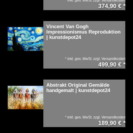
*
inkl. ges. MwSt.
zzgl.
Versandkosten
374,90 € *
Vincent Van Gogh
Impressionismus Reproduktion
| kunstdepot24
*
inkl. ges. MwSt.
zzgl.
Versandkosten
499,90 € *
Abstrakt Original Gemälde
handgemalt | kunstdepot24
*
inkl. ges. MwSt.
zzgl.
Versandkosten
189,90 € *