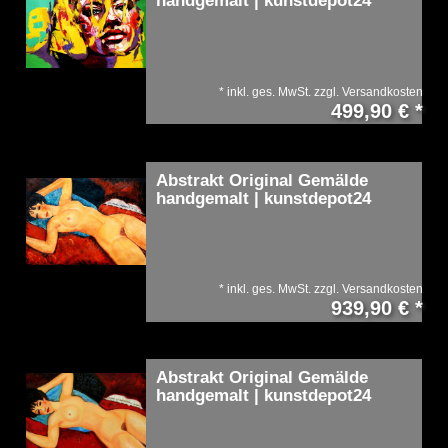
handgemalt | kunstdepot24
*
inkl. ges. MwSt.
zzgl.
Versandkosten
499,90 € *
Abstrakt Original Gemälde
handgemalt | kunstdepot24
*
inkl. ges. MwSt.
zzgl.
Versandkosten
939,90 € *
Abstrakt Original Gemälde
handgemalt | kunstdepot24