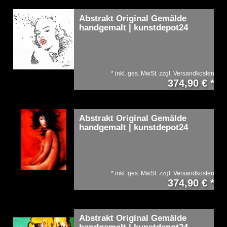
Abstrakt Original Gemälde
handgemalt | kunstdepot24
*
inkl. ges. MwSt.
zzgl.
Versandkosten
374,90 € *
Abstrakt Original Gemälde
handgemalt | kunstdepot24
*
inkl. ges. MwSt.
zzgl.
Versandkosten
374,90 € *
Abstrakt Original Gemälde