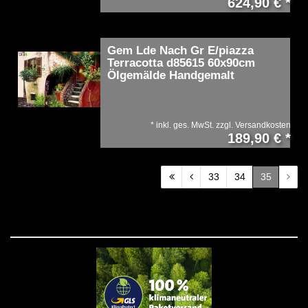
624,90 € *
Gem Lde Nach Gr E/piazza
Terracotta d85615 60x90cm
Ölgemälde Handgemalt
*
inkl. ges. MwSt.
zzgl.
Versandkosten
189,90 € *
33
34
35