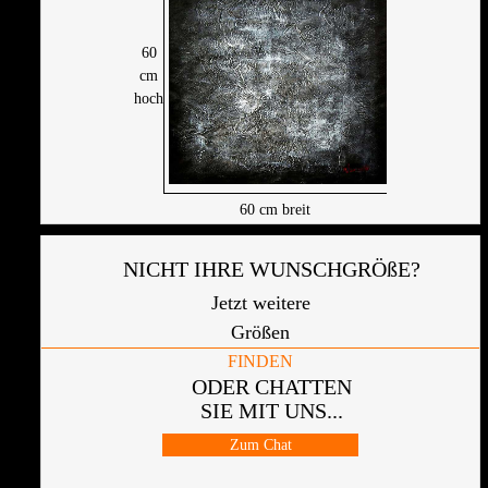
60
cm
hoch
60
cm breit
NICHT IHRE WUNSCHGRÖßE?
Jetzt weitere
Größen
FINDEN
ODER CHATTEN
SIE MIT UNS...
Zum Chat