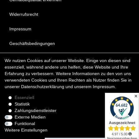
Widerrufsrecht
Impressum
Geschäftsbedingungen
Datenschutzerklärung
Wir nutzen Cookies auf unserer Website. Einige von diesen sind
essenziell, während andere uns helfen, diese Website und Ihre
FAQ - Häufig gestellte Fragen
Erfahrung zu verbessern. Weitere Informationen zu den von uns
verwendeten Cookies und Ihren Rechten als Nutzer finden Sie in
unserer
Daten­schutz­erklärung
und unserem
Impressum
.
Copyright © 2022 KunstDepot24 BERLIN Exklusive Gemälde
Reproduktionen & Moderne Kunst
✕
Essenziell
Statistik
*Die Lieferzeit für verfügbare Ölgemälde beträgt etwa 1 - 3
Zahlungsdienstleister
Werktage innerhalb Deutschland. Das Widerrufsrecht gilt für
Externe Medien
Verbraucher.
Funktional
Weitere Einstellungen