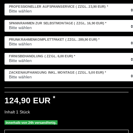
PROFESSIONELLER AUFSPANNSERVICE
( ZZGL. 23,90 EUR)
*
SPANNRAHMEN ZUR SELBSTMONTAGE
( ZZGL. 16,90 EUR)
*
PRUNKRAHMENKOMPLETTPAKET
( ZZGL. 289,90 EUR)
*
FIRNISBEHANDLUNG
( ZZGL. 6,00 EUR)
*
ZACKENAUFHÄNGUNG INKL. MONTAGE
( ZZGL. 5,00 EUR)
*
*
124,90 EUR
Inhalt
1
Stück
Innerhalb von 24h versandfertig.