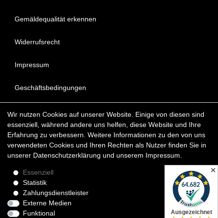
Gemäldequalität erkennen
Widerrufsrecht
Impressum
Geschäftsbedingungen
Datenschutzerklärung
Wir nutzen Cookies auf unserer Website. Einige von diesen sind
essenziell, während andere uns helfen, diese Website und Ihre
FAQ - Häufig gestellte Fragen
Erfahrung zu verbessern. Weitere Informationen zu den von uns
verwendeten Cookies und Ihren Rechten als Nutzer finden Sie in
unserer
Daten­schutz­erklärung
und unserem
Impressum
.
Copyright © 2022 KunstDepot24 BERLIN Exklusive Gemälde
Reproduktionen & Moderne Kunst
✕
Essenziell
Statistik
*Die Lieferzeit für verfügbare Ölgemälde beträgt etwa 1 - 3
Zahlungsdienstleister
Werktage innerhalb Deutschland. Das Widerrufsrecht gilt für
Externe Medien
Verbraucher.
Funktional