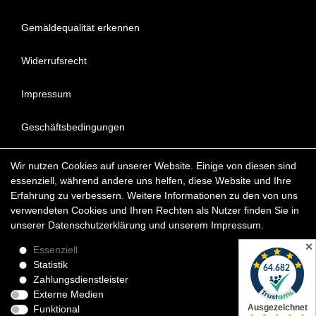
Gemäldequalität erkennen
Widerrufsrecht
Impressum
Geschäftsbedingungen
Datenschutzerklärung
Wir nutzen Cookies auf unserer Website. Einige von diesen sind
essenziell, während andere uns helfen, diese Website und Ihre
FAQ - Häufig gestellte Fragen
Erfahrung zu verbessern. Weitere Informationen zu den von uns
verwendeten Cookies und Ihren Rechten als Nutzer finden Sie in
unserer
Daten­schutz­erklärung
und unserem
Impressum
.
Copyright © 2022 KunstDepot24 BERLIN Exklusive Gemälde
Reproduktionen & Moderne Kunst
✕
Essenziell
Statistik
*Die Lieferzeit für verfügbare Ölgemälde beträgt etwa 1 - 3
Zahlungsdienstleister
Werktage innerhalb Deutschland. Das Widerrufsrecht gilt für
Externe Medien
Verbraucher.
Funktional