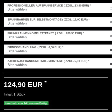
PROFESSIONELLER AUFSPANNSERVICE
( ZZGL. 23,90 EUR)
*
SPANNRAHMEN ZUR SELBSTMONTAGE
( ZZGL. 16,90 EUR)
*
PRUNKRAHMENKOMPLETTPAKET
( ZZGL. 289,90 EUR)
*
FIRNISBEHANDLUNG
( ZZGL. 6,00 EUR)
*
ZACKENAUFHÄNGUNG INKL. MONTAGE
( ZZGL. 5,00 EUR)
*
*
124,90 EUR
Inhalt
1
Stück
Innerhalb von 24h versandfertig.