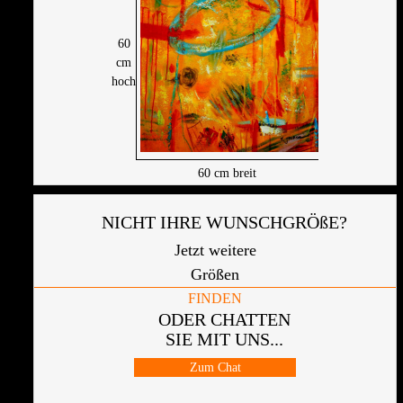
60
cm
hoch
60
cm breit
NICHT IHRE WUNSCHGRÖßE?
Jetzt weitere
Größen
FINDEN
ODER CHATTEN
SIE MIT UNS...
Zum Chat