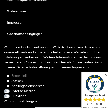
Widerrufsrecht
Impressum
Geschäftsbedingungen
Datenschutzerklärung
Wir nutzen Cookies auf unserer Website. Einige von diesen sind
essenziell, während andere uns helfen, diese Website und Ihre
FAQ - Häufig gestellte Fragen
Erfahrung zu verbessern. Weitere Informationen zu den von uns
verwendeten Cookies und Ihren Rechten als Nutzer finden Sie in
unserer
Daten­schutz­erklärung
und unserem
Impressum
.
Copyright © 2022 KunstDepot24 BERLIN Exklusive Gemälde
Reproduktionen & Moderne Kunst
✕
Essenziell
Statistik
*Die Lieferzeit für verfügbare Ölgemälde beträgt etwa 1 - 3
Zahlungsdienstleister
Werktage innerhalb Deutschland. Das Widerrufsrecht gilt für
Externe Medien
Verbraucher.
Funktional
Weitere Einstellungen