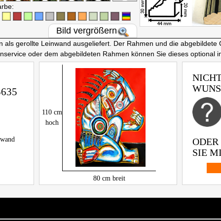
arbe:
Bild vergrößern
ls gerollte Leinwand ausgeliefert. Der Rahmen und die abgebildete 
nnservice oder dem abgebildeten Rahmen können Sie dieses optional 
NICHT
WUNS
5635
110
cm
hoch
inwand
ODER
SIE MI
80
cm breit