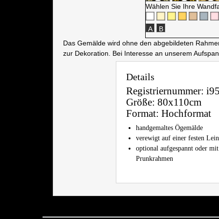
Wählen Sie Ihre Wandf
A
B
Das Gemälde wird ohne den abgebildeten Rahmen a
zur Dekoration. Bei Interesse an unserem Aufspa
Details
Registriernummer:
i9
Größe:
80x110cm
Format:
Hochformat
handgemaltes Ögemälde
verewigt auf einer festen Le
optional aufgespannt oder mit
Prunkrahmen