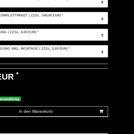
OMPLETTPAKET
( ZZGL. 349,90 EUR)
*
LUNG
( ZZGL. 6,00 EUR)
*
GUNG INKL. MONTAGE
( ZZGL. 5,00 EUR)
*
*
 EUR
ersandfertig.
In den Warenkorb