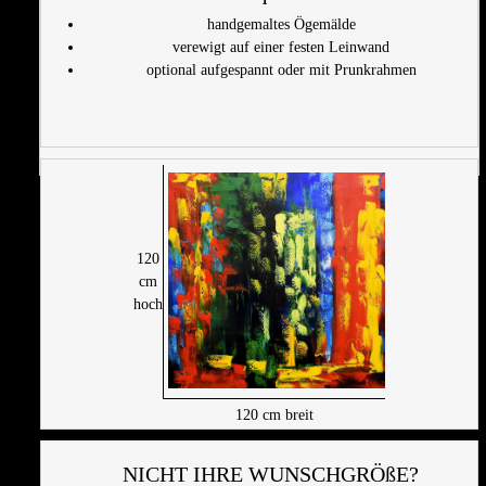
handgemaltes Ögemälde
verewigt auf einer festen Leinwand
optional aufgespannt oder mit Prunkrahmen
120
cm
hoch
120
cm breit
NICHT IHRE WUNSCHGRÖßE?