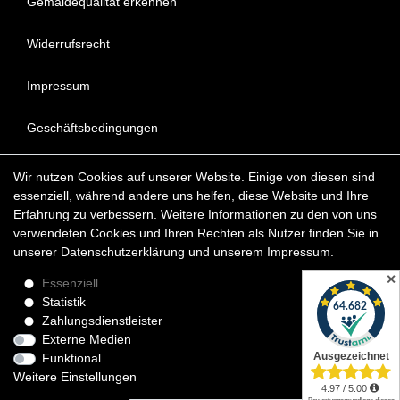
Gemäldequalität erkennen
Widerrufsrecht
Impressum
Geschäftsbedingungen
Datenschutzerklärung
Wir nutzen Cookies auf unserer Website. Einige von diesen sind
essenziell, während andere uns helfen, diese Website und Ihre
FAQ - Häufig gestellte Fragen
Erfahrung zu verbessern. Weitere Informationen zu den von uns
verwendeten Cookies und Ihren Rechten als Nutzer finden Sie in
unserer
Daten­schutz­erklärung
und unserem
Impressum
.
Copyright © 2022 KunstDepot24 BERLIN Exklusive Gemälde
Reproduktionen & Moderne Kunst
✕
Essenziell
Statistik
*Die Lieferzeit für verfügbare Ölgemälde beträgt etwa 1 - 3
Zahlungsdienstleister
Werktage innerhalb Deutschland. Das Widerrufsrecht gilt für
Externe Medien
Verbraucher.
Funktional
Weitere Einstellungen