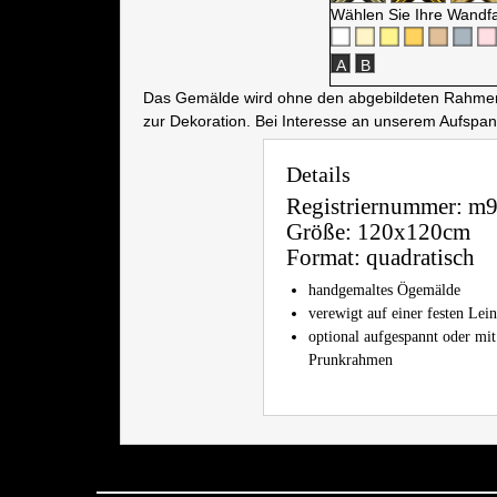
Wählen Sie Ihre Wandf
A
B
Das Gemälde wird ohne den abgebildeten Rahmen a
zur Dekoration. Bei Interesse an unserem Aufspa
Details
Registriernummer:
m9
Größe:
120x120cm
Format:
quadratisch
handgemaltes Ögemälde
verewigt auf einer festen Le
optional aufgespannt oder mit
Prunkrahmen