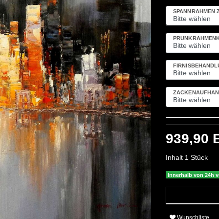
SPANNRAHMEN 
PRUNKRAHMENK
FIRNISBEHAND
ZACKENAUFHÄN
939,90
Inhalt
1
Stück
Innerhalb von 24h v
Wunschliste