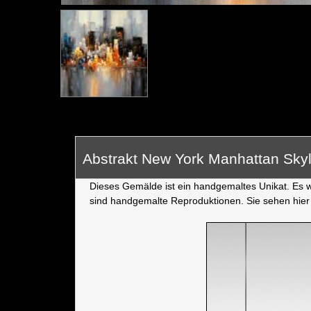
Abstrakt New York Manhattan Sk
Dieses Gemälde ist ein handgemaltes Unikat. Es wu
sind handgemalte Reproduktionen. Sie sehen hier