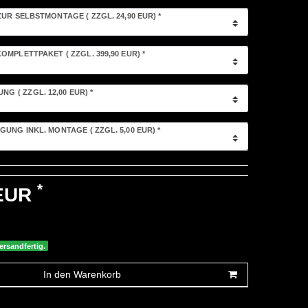
ZUR SELBSTMONTAGE
( ZZGL. 24,90 EUR)
*
OMPLETTPAKET
( ZZGL. 399,90 EUR)
*
LUNG
( ZZGL. 12,00 EUR)
*
GUNG INKL. MONTAGE
( ZZGL. 5,00 EUR)
*
*
 EUR
ersandfertig.
In den Warenkorb