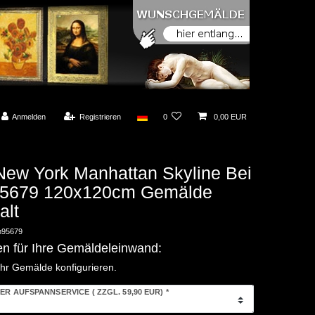
Anmelden
Registrieren
0
0,00 EUR
New York Manhattan Skyline Bei
95679 120x120cm Gemälde
lt
95679
en für Ihre Gemäldeleinwand:
Ihr Gemälde konfigurieren.
ER AUFSPANNSERVICE
( ZZGL. 59,90 EUR)
*