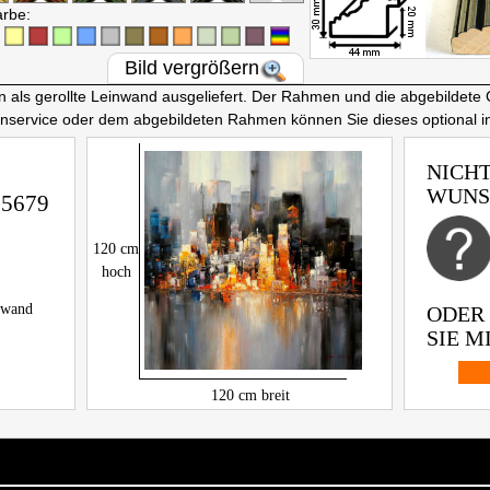
arbe:
Bild vergrößern
ls gerollte Leinwand ausgeliefert. Der Rahmen und die abgebildete 
nnservice oder dem abgebildeten Rahmen können Sie dieses optional 
NICHT
WUNS
5679
120
cm
hoch
inwand
ODER
SIE MI
120
cm breit