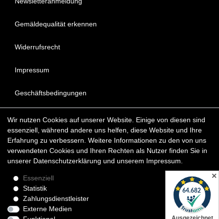
Newsletteranmeldung
Gemäldequalität erkennen
Widerrufsrecht
Impressum
Geschäftsbedingungen
Datenschutzerklärung
Wir nutzen Cookies auf unserer Website. Einige von diesen sind
essenziell, während andere uns helfen, diese Website und Ihre
FAQ - Häufig gestellte Fragen
Erfahrung zu verbessern. Weitere Informationen zu den von uns
verwendeten Cookies und Ihren Rechten als Nutzer finden Sie in
unserer
Daten­schutz­erklärung
und unserem
Impressum
.
Copyright © 2022 KunstDepot24 BERLIN Exklusive Gemälde
Reproduktionen & Moderne Kunst
✕
Essenziell
Statistik
*Die Lieferzeit für verfügbare Ölgemälde beträgt etwa 1 - 3
Zahlungsdienstleister
Werktage innerhalb Deutschland. Das Widerrufsrecht gilt für
Externe Medien
Verbraucher.