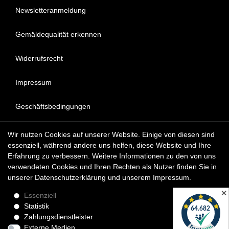
Newsletteranmeldung
Gemäldequalität erkennen
Widerrufsrecht
Impressum
Geschäftsbedingungen
Datenschutzerklärung
Wir nutzen Cookies auf unserer Website. Einige von diesen sind
essenziell, während andere uns helfen, diese Website und Ihre
FAQ - Häufig gestellte Fragen
Erfahrung zu verbessern. Weitere Informationen zu den von uns
verwendeten Cookies und Ihren Rechten als Nutzer finden Sie in
unserer
Daten­schutz­erklärung
und unserem
Impressum
.
Copyright © 2022 KunstDepot24 BERLIN Exklusive Gemälde
Reproduktionen & Moderne Kunst
✕
Essenziell
Statistik
*Die Lieferzeit für verfügbare Ölgemälde beträgt etwa 1 - 3
Zahlungsdienstleister
Werktage innerhalb Deutschland. Das Widerrufsrecht gilt für
Externe Medien