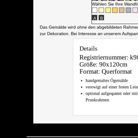
Wählen Sie Ihre Wandf
A
B
Das Gemälde wird ohne den abgebildeten Rahmen a
zur Dekoration. Bei Interesse an unserem Aufspa
Details
Registriernummer:
k9
Größe:
90x120cm
Format:
Querformat
handgemaltes Ögemälde
verewigt auf einer festen Le
optional aufgespannt oder mit
Prunkrahmen