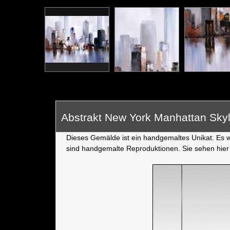
Abstrakt New York Manhattan Sky
Dieses Gemälde ist ein handgemaltes Unikat. Es wu
sind handgemalte Reproduktionen. Sie sehen hier