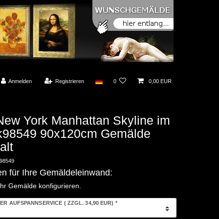
Anmelden
Registrieren
0
0,00 EUR
New York Manhattan Skyline im
I k98549 90x120cm Gemälde
lt
98549
en für Ihre Gemäldeleinwand:
Ihr Gemälde konfigurieren.
ER AUFSPANNSERVICE
( ZZGL. 34,90 EUR)
*