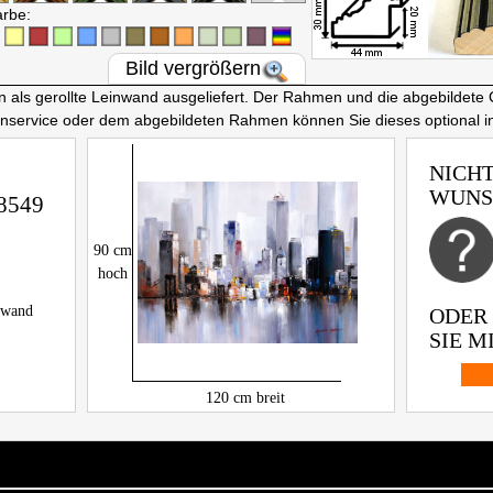
arbe:
Bild vergrößern
ls gerollte Leinwand ausgeliefert. Der Rahmen und die abgebildete 
nnservice oder dem abgebildeten Rahmen können Sie dieses optional 
NICHT
WUNS
8549
90
cm
hoch
inwand
ODER
SIE MI
120
cm breit