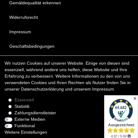
Gemäldequalität erkennen
Widerrufsrecht
Impressum
Geschäftsbedingungen
Datenschutzerklärung
Wir nutzen Cookies auf unserer Website. Einige von diesen sind
essenziell, während andere uns helfen, diese Website und Ihre
FAQ - Häufig gestellte Fragen
Erfahrung zu verbessern. Weitere Informationen zu den von uns
verwendeten Cookies und Ihren Rechten als Nutzer finden Sie in
unserer
Daten­schutz­erklärung
und unserem
Impressum
.
Copyright © 2022 KunstDepot24 BERLIN Exklusive Gemälde
Reproduktionen & Moderne Kunst
✕
Essenziell
Statistik
*Die Lieferzeit für verfügbare Ölgemälde beträgt etwa 1 - 3
Zahlungsdienstleister
Werktage innerhalb Deutschland. Das Widerrufsrecht gilt für
Externe Medien
Verbraucher.
Funktional
Weitere Einstellungen