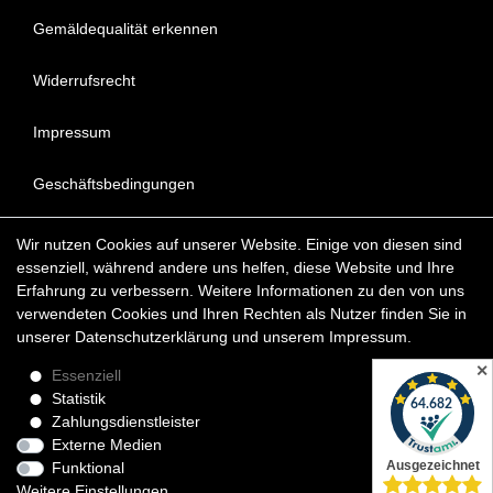
Gemäldequalität erkennen
Widerrufsrecht
Impressum
Geschäftsbedingungen
Datenschutzerklärung
Wir nutzen Cookies auf unserer Website. Einige von diesen sind
essenziell, während andere uns helfen, diese Website und Ihre
FAQ - Häufig gestellte Fragen
Erfahrung zu verbessern. Weitere Informationen zu den von uns
verwendeten Cookies und Ihren Rechten als Nutzer finden Sie in
unserer
Daten­schutz­erklärung
und unserem
Impressum
.
Copyright © 2022 KunstDepot24 BERLIN Exklusive Gemälde
Reproduktionen & Moderne Kunst
✕
Essenziell
Statistik
*Die Lieferzeit für verfügbare Ölgemälde beträgt etwa 1 - 3
Zahlungsdienstleister
Werktage innerhalb Deutschland. Das Widerrufsrecht gilt für
Externe Medien
Verbraucher.
Funktional
Weitere Einstellungen