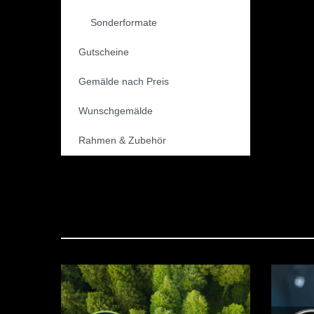
Sonderformate
Gutscheine
Gemälde nach Preis
Wunschgemälde
Rahmen & Zubehör