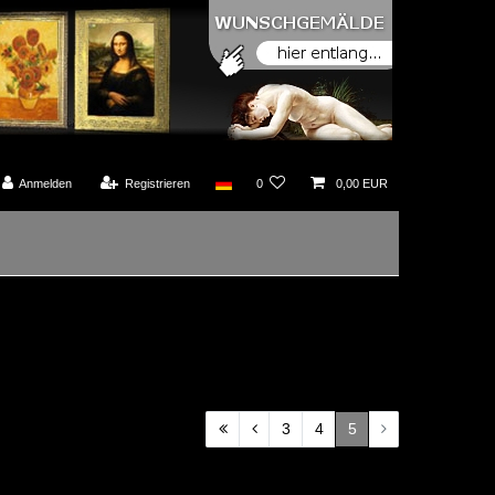
Anmelden
Registrieren
0
0,00 EUR
3
4
5