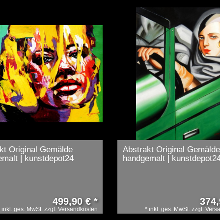
kt Original Gemälde
Abstrakt Original Gemäld
malt | kunstdepot24
handgemalt | kunstdepot2
499,90 € *
374,
*
inkl. ges. MwSt.
zzgl.
Versandkosten
*
inkl. ges. MwSt.
zzgl.
Vers