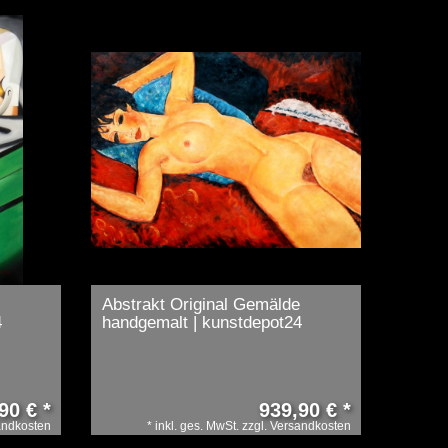
e
Abstrakt Original Gemälde
4
handgemalt | kunstdepot24
90 € *
939,90 € *
andkosten
*
inkl. ges. MwSt.
zzgl.
Versandkosten