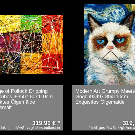
 of Pollock Dripping
Modern Art Grumpy Meets
Cubes i93507 80x110cm
Gogh i93497 80x110cm
ktes Ölgemälde
Exquisites Ölgemälde
emalt
319,90 € *
319,
*
inkl. ges. MwSt.
zzgl.
Versandkosten
*
inkl. ges. MwSt.
zzgl.
Vers