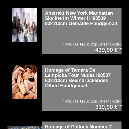
Abstrakt New York Manhattan
Skyline im Winter II i98539
80x110cm Gemälde Handgemalt
*
inkl. ges. MwSt.
zzgl.
Versandkosten
439,90 € *
Homage of Tamara De
Lempicka Four Nudes i98537
80x110cm Beeindruckendes
Ölbild Handgemalt
*
inkl. ges. MwSt.
zzgl.
Versandkosten
319,90 € *
Homage of Pollock Number 2