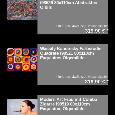
i98526 80x110cm Abstraktes
Ölbild
*
inkl. ges. MwSt.
zzgl.
Versandkosten
319,90 € *
Wassily Kandinsky Farbstudie
Quadrate i98521 80x110cm
Exquisites Ölgemälde
*
inkl. ges. MwSt.
zzgl.
Versandkosten
319,90 € *
Modern Art Frau mit Cohiba
Zigarre i98519 80x110cm
Exquisites Ölgemälde