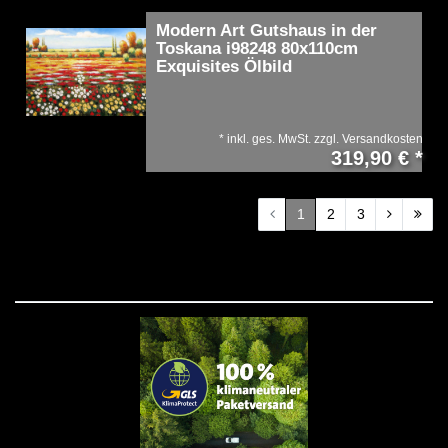
Modern Art Gutshaus in der
Toskana i98248 80x110cm
Exquisites Ölbild
*
inkl. ges. MwSt.
zzgl.
Versandkosten
319,90 € *
1
2
3