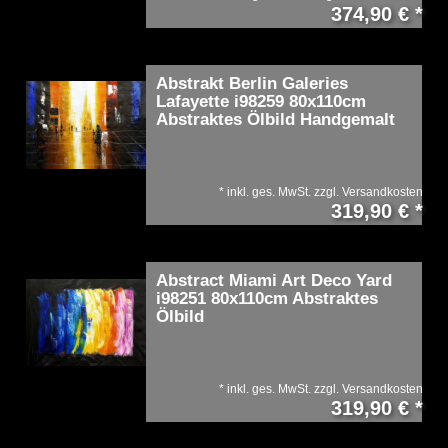
374,90 € *
Abstrakt Berlin Galeries
Lafayette i98259 80x110cm
Abstraktes Ölbild Handgemalt
*
inkl. ges. MwSt.
zzgl.
Versandkosten
319,90 € *
Abstract Miami Art Deco Yard
i98251 80x110cm Abstraktes
Ölbild
*
inkl. ges. MwSt.
zzgl.
Versandkosten
319,90 € *