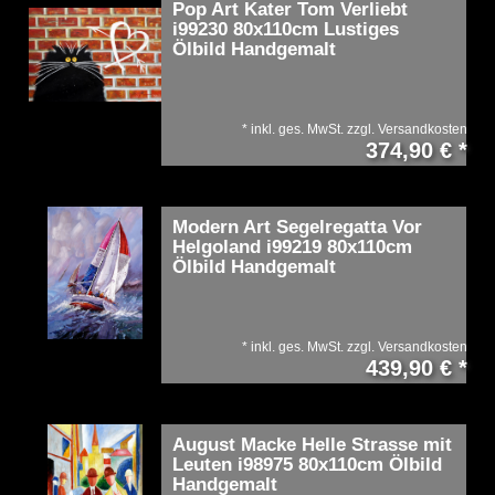
Pop Art Kater Tom Verliebt
i99230 80x110cm Lustiges
Ölbild Handgemalt
*
inkl. ges. MwSt.
zzgl.
Versandkosten
374,90 € *
Modern Art Segelregatta Vor
Helgoland i99219 80x110cm
Ölbild Handgemalt
*
inkl. ges. MwSt.
zzgl.
Versandkosten
439,90 € *
August Macke Helle Strasse mit
Leuten i98975 80x110cm Ölbild
Handgemalt