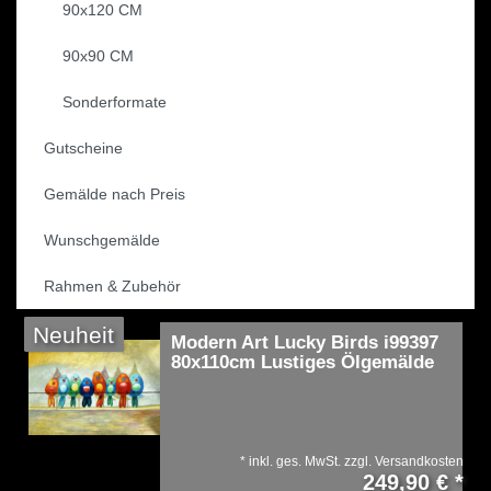
90x120 CM
90x90 CM
Sonderformate
Gutscheine
Gemälde nach Preis
Wunschgemälde
Rahmen & Zubehör
Neuheit
Modern Art Lucky Birds i99397
80x110cm Lustiges Ölgemälde
*
inkl. ges. MwSt.
zzgl.
Versandkosten
249,90 € *