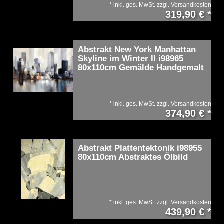
*
inkl. ges. MwSt.
zzgl.
Versandkosten
319,90 € *
Abstrakt New York Manhattan
Skyline im Winter II i98965
80x110cm Gemälde Handgemalt
*
inkl. ges. MwSt.
zzgl.
Versandkosten
374,90 € *
Abstrakt Plattentektonik i98955
80x110cm Abstraktes Ölbild
*
inkl. ges. MwSt.
zzgl.
Versandkosten
439,90 € *