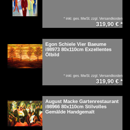
*
inkl. ges. MwSt.
zzgl.
Versandkosten
319,90 € *
Egon Schiele Vier Baeume
i98973 80x110cm Exzellentes
Ölbild
*
inkl. ges. MwSt.
zzgl.
Versandkosten
319,90 € *
August Macke Gartenrestaurant
i98966 80x110cm Stilvolles
Gemälde Handgemalt