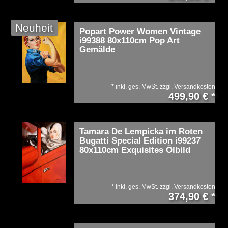
Neuheit
Popart Power Women Vintage
i99388 80x110cm Pop Art
Gemälde
*
inkl. ges. MwSt.
zzgl.
Versandkosten
499,90 € *
Tamara De Lempicka im Roten
Bugatti Special Edition i99237
80x110cm Exquisites Ölbild
*
inkl. ges. MwSt.
zzgl.
Versandkosten
374,90 € *