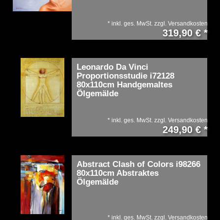
*
inkl. ges. MwSt.
zzgl.
Versandkosten
319,90 € *
Leonardo Da Vinci
Proportionsstudie i72128
80x110cm Handgemaltes
Ölgemälde
*
inkl. ges. MwSt.
zzgl.
Versandkosten
249,90 € *
Abstract Clash of Colors i98266
80x110cm Abstraktes
Ölgemälde
*
inkl. ges. MwSt.
zzgl.
Versandkosten