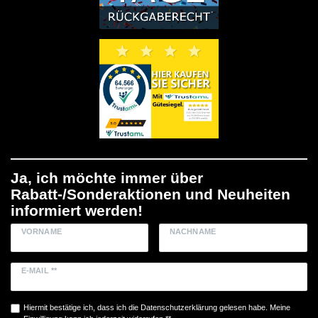
Ja, ich möchte immer über
Rabatt-/Sonderaktionen und Neuheiten
informiert werden!
VORNAME
NACHNAME
E-MAIL **
Hiermit bestätige ich, dass ich die
Daten­schutz­erklärung
gelesen habe. Meine