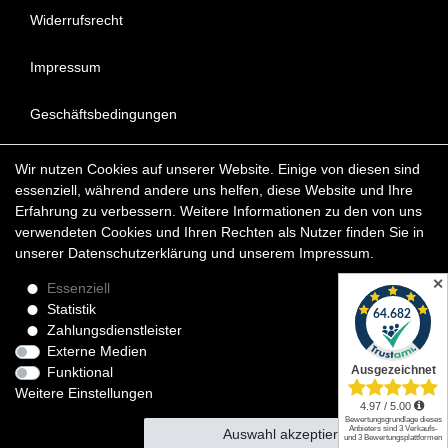
Widerrufsrecht
Impressum
Geschäftsbedingungen
Datenschutzerklärung
Wir nutzen Cookies auf unserer Website. Einige von diesen sind
essenziell, während andere uns helfen, diese Website und Ihre
FAQ - Häufig gestellte Fragen
Erfahrung zu verbessern. Weitere Informationen zu den von uns
verwendeten Cookies und Ihren Rechten als Nutzer finden Sie in
unserer
Daten­schutz­erklärung
und unserem
Impressum
.
Copyright © 2022 KunstDepot24 BERLIN Exklusive Gemälde
Reproduktionen & Moderne Kunst
✕
Essenziell
Statistik
*Die Lieferzeit für verfügbare Ölgemälde beträgt etwa 1 - 3
Zahlungsdienstleister
Werktage innerhalb Deutschland. Das Widerrufsrecht gilt für
Externe Medien
Verbraucher.
Funktional
Weitere Einstellungen
Auswahl akzeptieren
Alle akzeptieren