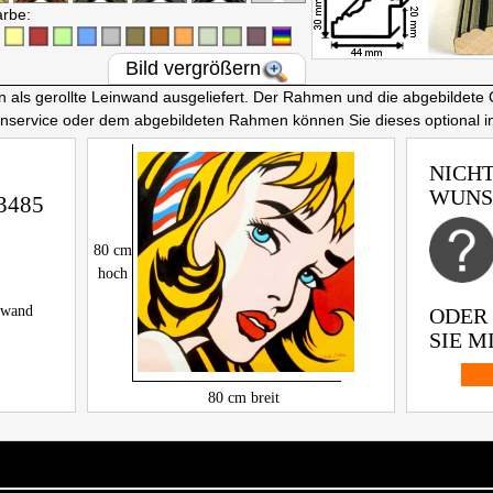
arbe:
Bild vergrößern
ls gerollte Leinwand ausgeliefert. Der Rahmen und die abgebildete 
nnservice oder dem abgebildeten Rahmen können Sie dieses optional 
NICHT
WUNS
3485
80
cm
hoch
inwand
ODER
SIE MI
80
cm breit