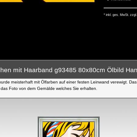
* inkl. ges. MwSt. zzgl.
chen mit Haarband g93485 80x80cm Ölbild Ha
rde meisterhaft mit Ölfarben auf einer festen Leinwand verewigt. Das 
 das Foto von dem Gemälde welches Sie erhalten.