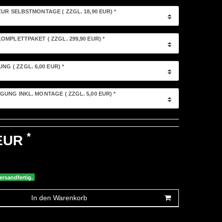
ZUR SELBSTMONTAGE
( ZZGL. 18,90 EUR)
*
OMPLETTPAKET
( ZZGL. 299,90 EUR)
*
LUNG
( ZZGL. 6,00 EUR)
*
GUNG INKL. MONTAGE
( ZZGL. 5,00 EUR)
*
*
 EUR
ersandfertig.
In den Warenkorb