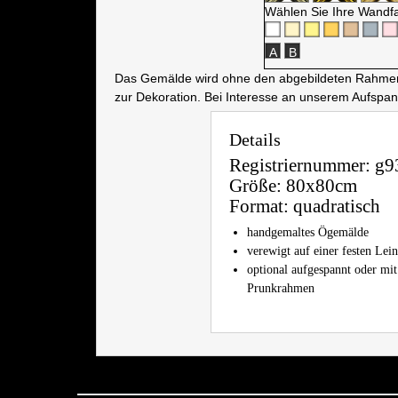
Wählen Sie Ihre Wandf
A
B
Das Gemälde wird ohne den abgebildeten Rahmen a
zur Dekoration. Bei Interesse an unserem Aufspa
Details
Registriernummer:
g9
Größe:
80x80cm
Format:
quadratisch
handgemaltes Ögemälde
verewigt auf einer festen Le
optional aufgespannt oder mit
Prunkrahmen