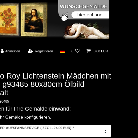
Anmelden
Registrieren
0
0,00 EUR
o Roy Lichtenstein Mädchen mit
 g93485 80x80cm Ölbild
lt
93485
en für Ihre Gemäldeleinwand:
Ihr Gemälde konfigurieren.
ER AUFSPANNSERVICE
( ZZGL. 24,90 EUR)
*