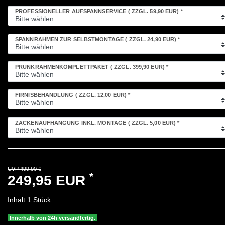
PROFESSIONELLER AUFSPANNSERVICE
( ZZGL. 59,90 EUR)
*
SPANNRAHMEN ZUR SELBSTMONTAGE
( ZZGL. 24,90 EUR)
*
PRUNKRAHMENKOMPLETTPAKET
( ZZGL. 399,90 EUR)
*
FIRNISBEHANDLUNG
( ZZGL. 12,00 EUR)
*
ZACKENAUFHÄNGUNG INKL. MONTAGE
( ZZGL. 5,00 EUR)
*
UVP 499,90 €
*
249,95 EUR
Inhalt
1
Stück
Innerhalb von 24h versandfertig.