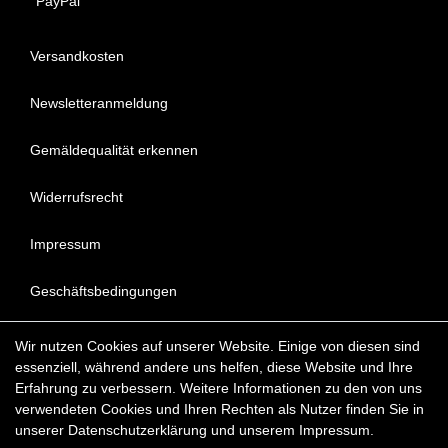
PayPal
Versandkosten
Newsletteranmeldung
Gemäldequalität erkennen
Widerrufsrecht
Impressum
Geschäftsbedingungen
Datenschutzerklärung
Wir nutzen Cookies auf unserer Website. Einige von diesen sind
essenziell, während andere uns helfen, diese Website und Ihre
FAQ - Häufig gestellte Fragen
Erfahrung zu verbessern. Weitere Informationen zu den von uns
verwendeten Cookies und Ihren Rechten als Nutzer finden Sie in
unserer
Daten­schutz­erklärung
und unserem
Impressum
.
Copyright © 2022 KunstDepot24 BERLIN Exklusive Gemälde