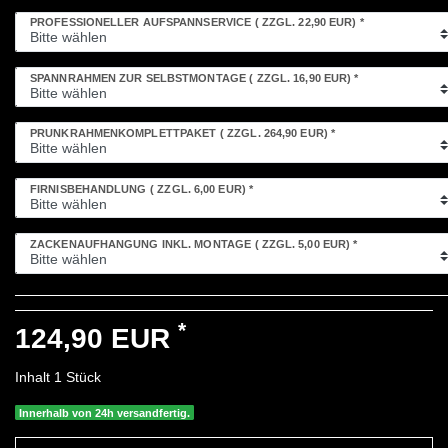
PROFESSIONELLER AUFSPANNSERVICE
( ZZGL. 22,90 EUR)
*
SPANNRAHMEN ZUR SELBSTMONTAGE
( ZZGL. 16,90 EUR)
*
PRUNKRAHMENKOMPLETTPAKET
( ZZGL. 264,90 EUR)
*
FIRNISBEHANDLUNG
( ZZGL. 6,00 EUR)
*
ZACKENAUFHÄNGUNG INKL. MONTAGE
( ZZGL. 5,00 EUR)
*
*
124,90 EUR
Inhalt
1
Stück
Innerhalb von 24h versandfertig.