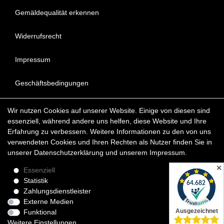
Gemäldequalität erkennen
Widerrufsrecht
Impressum
Geschäftsbedingungen
Datenschutzerklärung
Wir nutzen Cookies auf unserer Website. Einige von diesen sind
essenziell, während andere uns helfen, diese Website und Ihre
FAQ - Häufig gestellte Fragen
Erfahrung zu verbessern. Weitere Informationen zu den von uns
verwendeten Cookies und Ihren Rechten als Nutzer finden Sie in
unserer
Daten­schutz­erklärung
und unserem
Impressum
.
Copyright © 2022 KunstDepot24 BERLIN Exklusive Gemälde
Reproduktionen & Moderne Kunst
✕
Essenziell
Statistik
*Die Lieferzeit für verfügbare Ölgemälde beträgt etwa 1 - 3
Zahlungsdienstleister
Werktage innerhalb Deutschland. Das Widerrufsrecht gilt für
Externe Medien
Verbraucher.
Funktional
Weitere Einstellungen