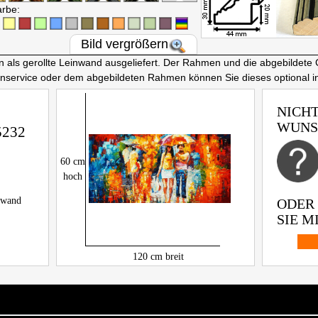
arbe:
Bild vergrößern
ls gerollte Leinwand ausgeliefert. Der Rahmen und die abgebildete 
nnservice oder dem abgebildeten Rahmen können Sie dieses optional 
NICHT
WUNS
5232
60
cm
hoch
inwand
ODER
SIE MI
120
cm breit