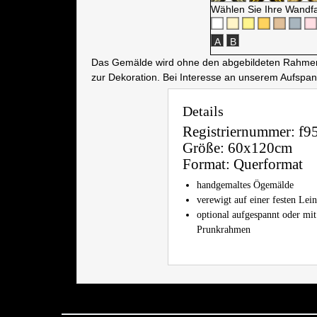
Wählen Sie Ihre Wandf
A
B
Das Gemälde wird ohne den abgebildeten Rahmen a
zur Dekoration. Bei Interesse an unserem Aufspa
Details
Registriernummer:
f9
Größe:
60x120cm
Format:
Querformat
handgemaltes Ögemälde
verewigt auf einer festen Le
optional aufgespannt oder mit
Prunkrahmen