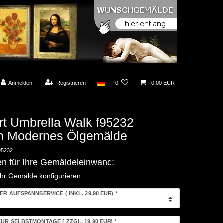
Anmelden
Registrieren
0
0,00 EUR
rt Umbrella Walk f95232
 Modernes Ölgemälde
95232
en für Ihre Gemäldeleinwand:
Ihr Gemälde konfigurieren.
ER AUFSPANNSERVICE
( INKL. 29,90 EUR)
*
ZUR SELBSTMONTAGE
( ZZGL. 19,90 EUR)
*