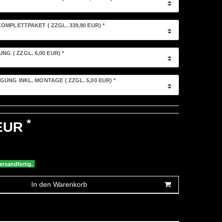
OMPLETTPAKET
( ZZGL. 339,90 EUR)
*
LUNG
( ZZGL. 6,00 EUR)
*
GUNG INKL. MONTAGE
( ZZGL. 5,00 EUR)
*
*
 EUR
ersandfertig.
In den Warenkorb