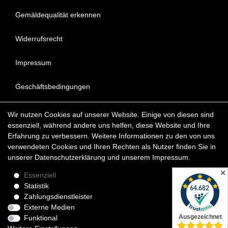
Gemäldequalität erkennen
Widerrufsrecht
Impressum
Geschäftsbedingungen
Datenschutzerklärung
Wir nutzen Cookies auf unserer Website. Einige von diesen sind
essenziell, während andere uns helfen, diese Website und Ihre
FAQ - Häufig gestellte Fragen
Erfahrung zu verbessern. Weitere Informationen zu den von uns
verwendeten Cookies und Ihren Rechten als Nutzer finden Sie in
unserer
Daten­schutz­erklärung
und unserem
Impressum
.
Copyright © 2022 KunstDepot24 BERLIN Exklusive Gemälde
Reproduktionen & Moderne Kunst
✕
Essenziell
Statistik
*Die Lieferzeit für verfügbare Ölgemälde beträgt etwa 1 - 3
Zahlungsdienstleister
Werktage innerhalb Deutschland. Das Widerrufsrecht gilt für
Externe Medien
Verbraucher.
Funktional