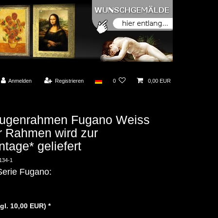
Anmelden
Registrieren
0
0,00 EUR
fugenrahmen Fugano Weiss
r Rahmen wird zur
tage* geliefert
134-1
erie Fugano:
zgl. 10,00 EUR)
*