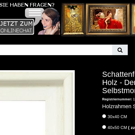
Schatten
Holz - De
Selbstmon
Registriernummer:
1
Holzrahmen S
30x40 CM
40x50 CM
( z