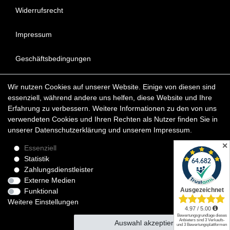
Widerrufsrecht
Impressum
Geschäftsbedingungen
Datenschutzerklärung
Wir nutzen Cookies auf unserer Website. Einige von diesen sind
essenziell, während andere uns helfen, diese Website und Ihre
FAQ - Häufig gestellte Fragen
Erfahrung zu verbessern. Weitere Informationen zu den von uns
verwendeten Cookies und Ihren Rechten als Nutzer finden Sie in
unserer
Daten­schutz­erklärung
und unserem
Impressum
.
Copyright © 2022 KunstDepot24 BERLIN Exklusive Gemälde
Reproduktionen & Moderne Kunst
✕
Essenziell
Statistik
*Die Lieferzeit für verfügbare Ölgemälde beträgt etwa 1 - 3
Zahlungsdienstleister
Werktage innerhalb Deutschland. Das Widerrufsrecht gilt für
Externe Medien
Verbraucher.
Funktional
Weitere Einstellungen
Auswahl akzeptieren
Alle akzeptieren