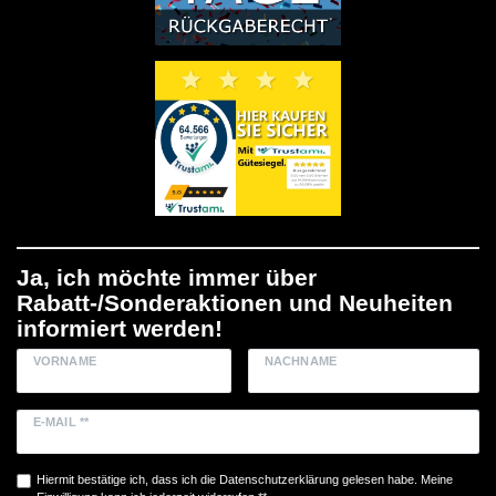
Ja, ich möchte immer über
Rabatt-/Sonderaktionen und Neuheiten
informiert werden!
VORNAME
NACHNAME
E-MAIL **
Hiermit bestätige ich, dass ich die
Daten­schutz­erklärung
gelesen habe. Meine