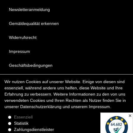
Newsletteranmeldung
Gemäldequalität erkennen
Widerrufsrecht
Impressum
Geschäftsbedingungen
Datenschutzerklärung
Wir nutzen Cookies auf unserer Website. Einige von diesen sind
essenziell, während andere uns helfen, diese Website und Ihre
FAQ - Häufig gestellte Fragen
Erfahrung zu verbessern. Weitere Informationen zu den von uns
verwendeten Cookies und Ihren Rechten als Nutzer finden Sie in
unserer
Daten­schutz­erklärung
und unserem
Impressum
.
Copyright © 2022 KunstDepot24 BERLIN Exklusive Gemälde
Reproduktionen & Moderne Kunst
✕
Essenziell
Statistik
*Die Lieferzeit für verfügbare Ölgemälde beträgt etwa 1 - 3
Zahlungsdienstleister
Werktage innerhalb Deutschland. Das Widerrufsrecht gilt für