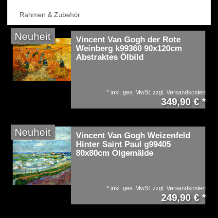
Rahmen & Zubehör
Neuheit
Vincent Van Gogh der Rote
Weinberg k99360 90x120cm
Abstraktes Ölbild
*
inkl. ges. MwSt.
zzgl.
Versandkosten
349,90 € *
Neuheit
Vincent Van Gogh Weizenfeld
Hinter Saint Paul g99405
80x80cm Ölgemälde
*
inkl. ges. MwSt.
zzgl.
Versandkosten
249,90 € *