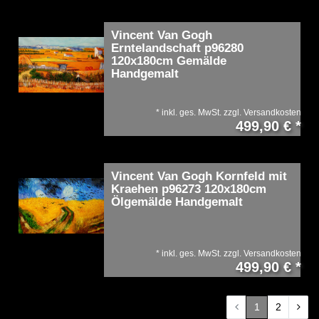
Vincent Van Gogh
Erntelandschaft p96280
120x180cm Gemälde
Handgemalt
*
inkl. ges. MwSt.
zzgl.
Versandkosten
499,90 € *
Vincent Van Gogh Kornfeld mit
Kraehen p96273 120x180cm
Ölgemälde Handgemalt
*
inkl. ges. MwSt.
zzgl.
Versandkosten
499,90 € *
1
2