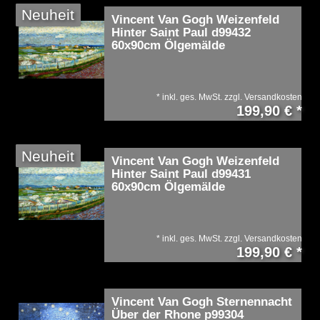
Neuheit
Vincent Van Gogh Weizenfeld
Hinter Saint Paul d99432
60x90cm Ölgemälde
*
inkl. ges. MwSt.
zzgl.
Versandkosten
199,90 € *
Neuheit
Vincent Van Gogh Weizenfeld
Hinter Saint Paul d99431
60x90cm Ölgemälde
*
inkl. ges. MwSt.
zzgl.
Versandkosten
199,90 € *
Vincent Van Gogh Sternennacht
Über der Rhone p99304