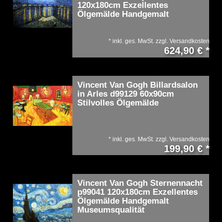
120x180cm Exzellentes
Ölgemälde Handgemalt
*
inkl. ges. MwSt.
zzgl.
Versandkosten
624,90 € *
Vincent Van Gogh Billardsalon
in Arles d99129 60x90cm
Stilvolles Ölgemälde
*
inkl. ges. MwSt.
zzgl.
Versandkosten
199,90 € *
Vincent Van Gogh Sternennacht
p99041 120x180cm Exzellentes
Ölgemälde Handgemalt
Museumsqualität