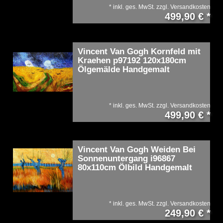
*
inkl. ges. MwSt.
zzgl.
Versandkosten
499,90 € *
Vincent Van Gogh Kornfeld mit
Kraehen p97192 120x180cm
Ölgemälde Handgemalt
*
inkl. ges. MwSt.
zzgl.
Versandkosten
499,90 € *
Vincent Van Gogh Weiden Bei
Sonnenuntergang i96867
80x110cm Ölbild Handgemalt
*
inkl. ges. MwSt.
zzgl.
Versandkosten
249,90 € *