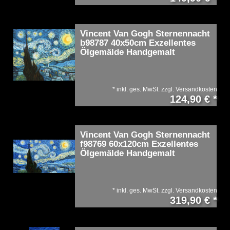
Vincent Van Gogh Sternennacht
b98787 40x50cm Exzellentes
Ölgemälde Handgemalt
*
inkl. ges. MwSt.
zzgl.
Versandkosten
124,90 € *
Vincent Van Gogh Sternennacht
f98769 60x120cm Exzellentes
Ölgemälde Handgemalt
*
inkl. ges. MwSt.
zzgl.
Versandkosten
319,90 € *