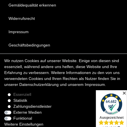
Gemäldequalität erkennen
Widerrufsrecht
Impressum
Geschäftsbedingungen
Datenschutzerklärung
Wir nutzen Cookies auf unserer Website. Einige von diesen sind
essenziell, während andere uns helfen, diese Website und Ihre
FAQ - Häufig gestellte Fragen
Erfahrung zu verbessern. Weitere Informationen zu den von uns
verwendeten Cookies und Ihren Rechten als Nutzer finden Sie in
unserer
Daten­schutz­erklärung
und unserem
Impressum
.
Copyright © 2022 KunstDepot24 BERLIN Exklusive Gemälde
✕
Reproduktionen & Moderne Kunst
Essenziell
Statistik
*Die Lieferzeit für verfügbare Ölgemälde beträgt etwa 1 - 3
Zahlungsdienstleister
Werktage innerhalb Deutschland. Das Widerrufsrecht gilt für
Externe Medien
Verbraucher.
Funktional
Weitere Einstellungen