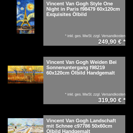
Vincent Van Gogh Style One
Night in Paris f98479 60x120cm
Exquisites Ölbild
*
inkl. ges. MwSt.
zzgl.
Versandkosten
249,90 € *
Vincent Van Gogh Weiden Bei
Sonnenuntergang f98219
60x120cm Ölbild Handgemalt
*
inkl. ges. MwSt.
zzgl.
Versandkosten
319,90 € *
Vincent Van Gogh Landschaft
mit Schnee c97786 50x60cm
Ölbild Handgemalt