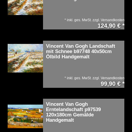
*
inkl. ges. MwSt.
zzgl.
Versandkosten
124,90 € *
Vincent Van Gogh Landschaft
mit Schnee b97748 40x50cm
Ölbild Handgemalt
*
inkl. ges. MwSt.
zzgl.
Versandkosten
99,90 € *
Vincent Van Gogh
Erntelandschaft p97539
120x180cm Gemälde
Handgemalt