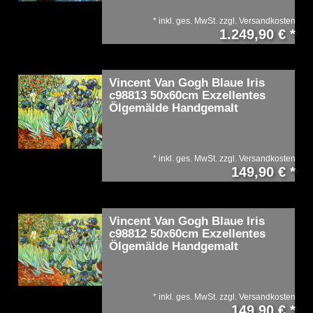
*
inkl. ges. MwSt.
zzgl.
Versandkosten
1.249,90 € *
Vincent Van Gogh Blaue Iris
c98813 50x60cm Exzellentes
Ölgemälde Handgemalt
*
inkl. ges. MwSt.
zzgl.
Versandkosten
149,90 € *
Vincent Van Gogh Blaue Iris
c98812 50x60cm Exzellentes
Ölgemälde Handgemalt
*
inkl. ges. MwSt.
zzgl.
Versandkosten
149,90 € *