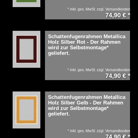
*
inkl. ges. MwSt.
zzgl.
Versandkosten
74,90 € *
Schattenfugenrahmen Metallica
Holz Silber Rot - Der Rahmen
wird zur Selbstmontage*
geliefert.
*
inkl. ges. MwSt.
zzgl.
Versandkosten
74,90 € *
Schattenfugenrahmen Metallica
Holz Silber Gelb - Der Rahmen
wird zur Selbstmontage*
geliefert.
*
inkl. ges. MwSt.
zzgl.
Versandkosten
74,90 € *