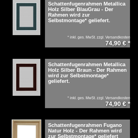
Schattenfugenrahmen Metallica
Holz Silber BlauGrau - Der
Rahmen wird zur
Selbstmontage* geliefert.
*
inkl. ges. MwSt.
zzgl.
Versandkosten
74,90 € *
Schattenfugenrahmen Metallica
Holz Silber Braun - Der Rahmen
wird zur Selbstmontage*
geliefert.
*
inkl. ges. MwSt.
zzgl.
Versandkosten
74,90 € *
Schattenfugenrahmen Fugano
Natur Holz - Der Rahmen wird
zur Selbstmontage* geliefert