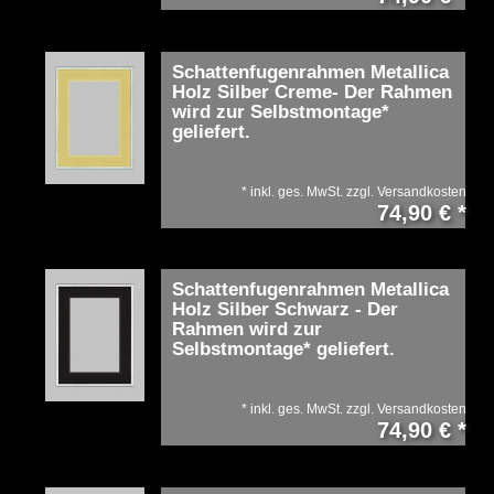
Schattenfugenrahmen Metallica
Holz Silber Creme- Der Rahmen
wird zur Selbstmontage*
geliefert.
*
inkl. ges. MwSt.
zzgl.
Versandkosten
74,90 € *
Schattenfugenrahmen Metallica
Holz Silber Schwarz - Der
Rahmen wird zur
Selbstmontage* geliefert.
*
inkl. ges. MwSt.
zzgl.
Versandkosten
74,90 € *