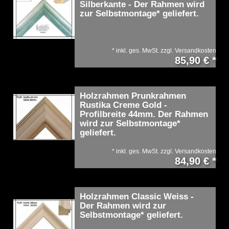
Silberkante - Der Rahmen wird
zur Selbstmontage* geliefert.
*
inkl. ges. MwSt.
zzgl.
Versandkosten
85,90 € *
Holzrahmen Prunkrahmen
Rustika Creme Gold -
Profilbreite 44mm. Der Rahmen
wird zur Selbstmontage*
geliefert.
*
inkl. ges. MwSt.
zzgl.
Versandkosten
84,90 € *
Holzrahmen Classic Weiss -
Der Rahmen wird zur
Selbstmontage* geliefert.