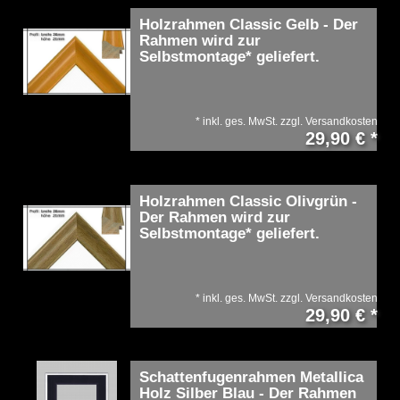
Holzrahmen Classic Gelb - Der
Rahmen wird zur
Selbstmontage* geliefert.
*
inkl. ges. MwSt.
zzgl.
Versandkosten
29,90 € *
Holzrahmen Classic Olivgrün -
Der Rahmen wird zur
Selbstmontage* geliefert.
*
inkl. ges. MwSt.
zzgl.
Versandkosten
29,90 € *
Schattenfugenrahmen Metallica
Holz Silber Blau - Der Rahmen