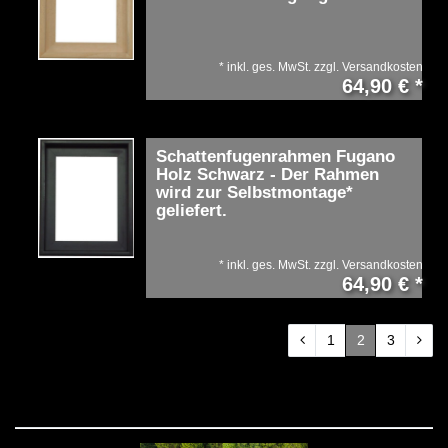
*
inkl. ges. MwSt.
zzgl.
Versandkosten
64,90 € *
Schattenfugenrahmen Fugano
Holz Schwarz - Der Rahmen
wird zur Selbstmontage*
geliefert.
*
inkl. ges. MwSt.
zzgl.
Versandkosten
64,90 € *
1
2
3