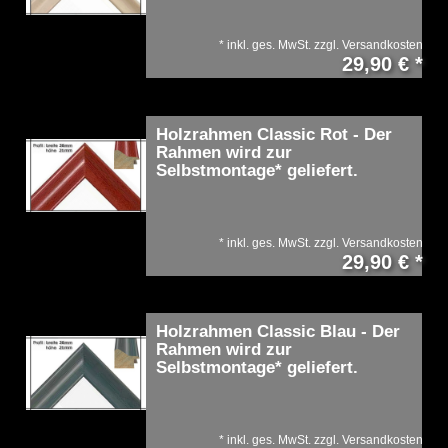
*
inkl. ges. MwSt.
zzgl.
Versandkosten
29,90 € *
Holzrahmen Classic Rot - Der
Rahmen wird zur
Selbstmontage* geliefert.
*
inkl. ges. MwSt.
zzgl.
Versandkosten
29,90 € *
Holzrahmen Classic Blau - Der
Rahmen wird zur
Selbstmontage* geliefert.
*
inkl. ges. MwSt.
zzgl.
Versandkosten