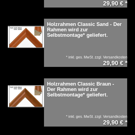
29,90 € *
Holzrahmen Classic Sand - Der
Rahmen wird zur
Selbstmontage* geliefert.
*
inkl. ges. MwSt.
zzgl.
Versandkosten
29,90 € *
Holzrahmen Classic Braun -
Der Rahmen wird zur
Selbstmontage* geliefert.
*
inkl. ges. MwSt.
zzgl.
Versandkosten
29,90 € *