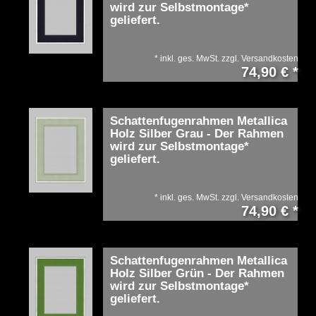
wird zur Selbstmontage*
geliefert.
*
inkl. ges. MwSt.
zzgl.
Versandkosten
74,90 € *
Schattenfugenrahmen Metallica
Holz Silber Grau - Der Rahmen
wird zur Selbstmontage*
geliefert.
*
inkl. ges. MwSt.
zzgl.
Versandkosten
74,90 € *
Schattenfugenrahmen Metallica
Holz Silber Grün - Der Rahmen
wird zur Selbstmontage*
geliefert.